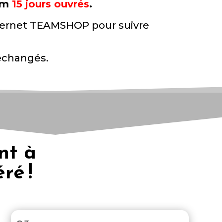
mum
15 jours ouvrés
.
internet TEAMSHOP pour suivre
 échangés.
nt à
ré !